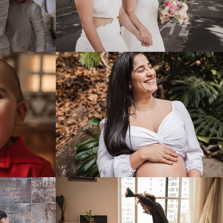
265
0
296
0