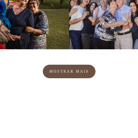
307
0
264
0
MOSTRAR MAIS