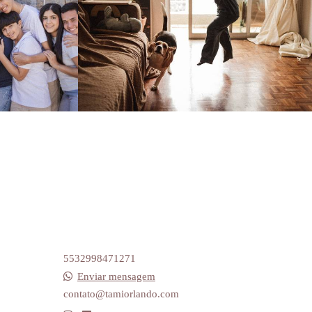
388
0
5532998471271
Enviar mensagem
contato@tamiorlando.com