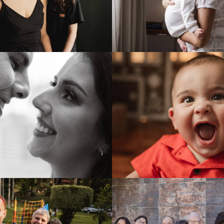
240
0
254
0
238
0
358
0