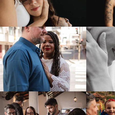
192
0
262
0