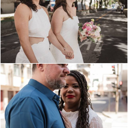
272
0
272
0