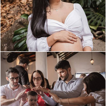
299
0
272
0