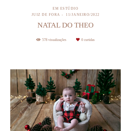
EM ESTÚDIO
JUIZ DE FORA
11/JANEIRO/2022
NATAL DO THEO
578
visualizações
0
curtidas