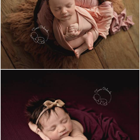
618
0
545
0