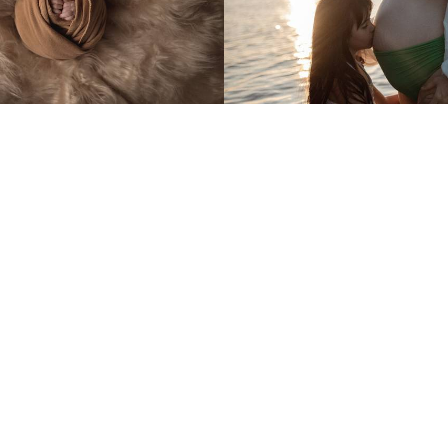
746
3
702
0